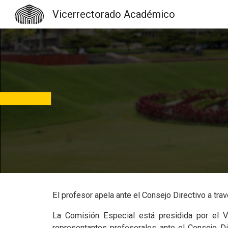
Vicerrectorado Académico
Sk
El profesor apela ante el Consejo Directivo a tr
La Comisión Especial está presidida por el V
representantes profesorales ante el Consejo Di