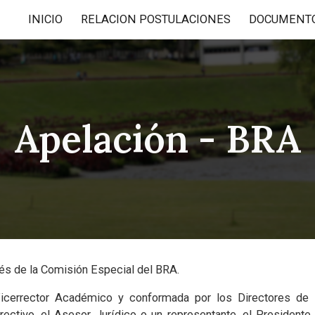
INICIO
RELACION POSTULACIONES
DOCUMENT
ip to main content
Skip to navigat
Apelación - BRA
avés de la Comisión Especial del BRA.
icerrector Académico y conformada por los Directores de D
rectivo, el Asesor Jurídico o un representante, el Presidente