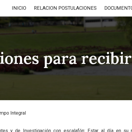
INICIO
RELACION POSTULACIONES
DOCUMENT
ip to main content
Skip to navigat
iones para recibir
empo Integral
ntes y de Investigación con escalafón
: Estar al día en su 