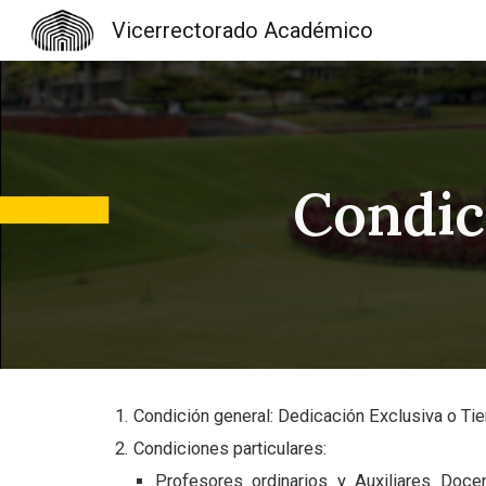
Vicerrectorado Académico
Sk
Condic
Condición general: Dedicación Exclusiva o Ti
Condiciones particulares:
Profesores ordinarios y Auxiliares Doce