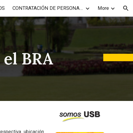
OS
CONTRATACIÓN DE PERSONAL ACADÉMICO
More
ion
 el BRA
respectiva ubicación