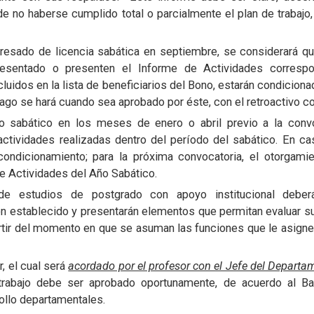
de no haberse cumplido total o parcialmente el plan de trabajo
resado de licencia sabática en septiembre, se considerará q
esentado o presenten el Informe de Actividades correspo
luidos en la lista de beneficiarios del Bono, estarán condicion
pago se hará cuando sea aprobado por éste, con el retroactivo c
o sabático en los meses de enero o abril previo a la convo
actividades realizadas dentro del período del sabático. En ca
condicionamiento; para la próxima convocatoria, el otorgami
e Actividades del Año Sabático.
e estudios de postgrado con apoyo institucional deber
ón establecido y presentarán elementos que permitan evaluar s
artir del momento en que se asuman las funciones que le asig
, el cual será
acordado por el profesor con el Jefe del Departam
e trabajo debe ser aprobado oportunamente, de acuerdo al B
ollo departamentales.