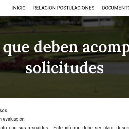
INICIO
RELACION POSTULACIONES
DOCUMENT
ip to main content
Skip to navigat
 que deben acompa
solicitudes
sos.
n evaluación.
unto con sus respaldos. Este informe debe ser claro, descri