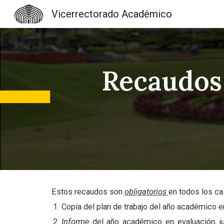
Vicerrectorado Académico
Sk
Recaudos
Estos recaudos son
obligatorios
en todos los ca
Copia del plan de trabajo del año académico e
Informe
del año académico en evaluación, j