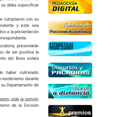
, se debe especificar
ue cumplieron con su
ndiente y éste sea
ados a la presentación
orrespondiente.
catoria, presentarán
so de ser positiva la
ento del Bono estará
án haber culminado
u rendimiento durante
ne su Departamento de
ento, oída la opinión
aremo de la División