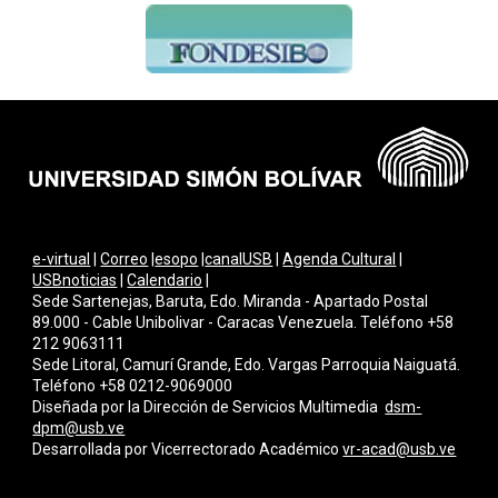
e-virtual
|
Correo
|
esopo
|
canalUSB
|
Agenda Cultural
|
USBnoticias
|
Calendario
|
Sede Sartenejas, Baruta, Edo. Miranda - Apartado Postal
89.000 - Cable Unibolivar - Caracas Venezuela. Teléfono +58
212 9063111
Sede Litoral, Camurí Grande, Edo. Vargas Parroquia Naiguatá.
Teléfono +58 0212-9069000
Diseñada por la Dirección de Servicios Multimedi
a
dsm-
dpm@usb.ve
Desarrollada por
Vicerrectorado Académico
vr-acad@usb.ve